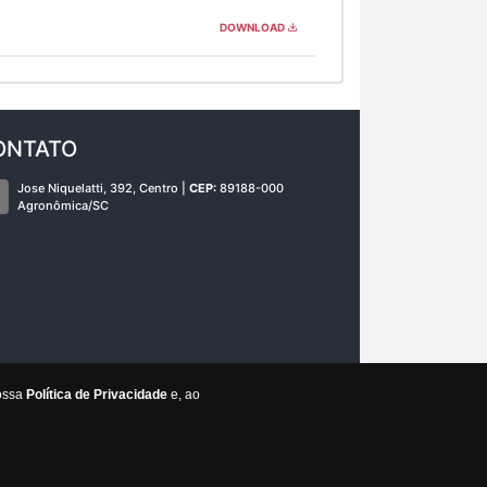
DOWNLOAD
ONTATO
Jose Niquelatti, 392, Centro |
CEP:
89188-000
Agronômica/SC
nossa
Política de Privacidade
e, ao