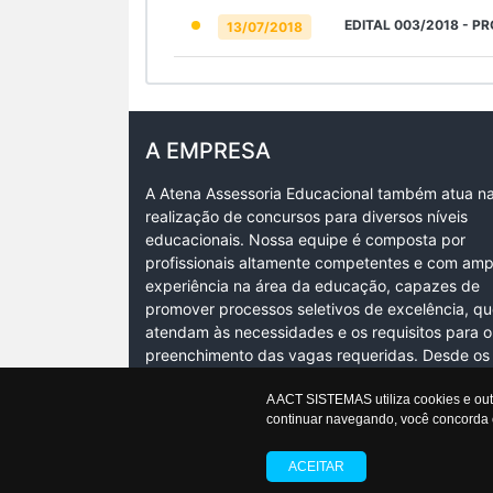
EDITAL 003/2018 - P
13/07/2018
A EMPRESA
A Atena Assessoria Educacional também atua n
realização de concursos para diversos níveis
educacionais. Nossa equipe é composta por
profissionais altamente competentes e com amp
experiência na área da educação, capazes de
promover processos seletivos de excelência, q
atendam às necessidades e os requisitos para o
preenchimento das vagas requeridas. Desde os
editais e cronogramas, até a confecção…
A ACT SISTEMAS utiliza cookies e ou
Ler mais +
continuar navegando, você concorda 
ACEITAR