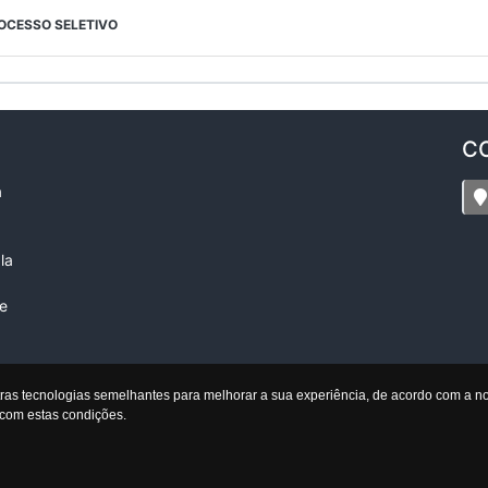
ROCESSO SELETIVO
C
a
la
ue
tras tecnologias semelhantes para melhorar a sua experiência, de acordo com a 
com estas condições.
Atena Assessoria Educacional
Desenvolvido por Gestor Editais © 2012 - 2026