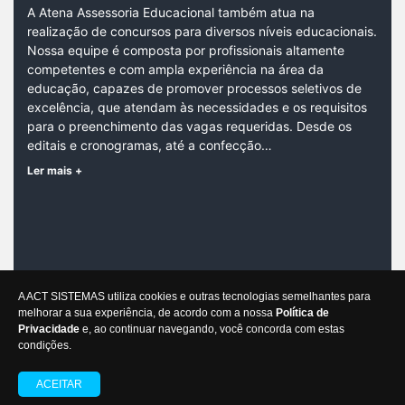
A Atena Assessoria Educacional também atua na
realização de concursos para diversos níveis educacionais.
Nossa equipe é composta por profissionais altamente
competentes e com ampla experiência na área da
educação, capazes de promover processos seletivos de
excelência, que atendam às necessidades e os requisitos
para o preenchimento das vagas requeridas. Desde os
editais e cronogramas, até a confecção…
Ler mais +
CONTATO
A ACT SISTEMAS utiliza cookies e outras tecnologias semelhantes para
Jose Niquelatti, 392, Centro |
CEP:
89188-000
melhorar a sua experiência, de acordo com a nossa
Política de
Agronômica/SC
Privacidade
e, ao continuar navegando, você concorda com estas
condições.
Atena Assessoria Educacional
ACEITAR
Desenvolvido por Gestor Editais © 2012 - 2026